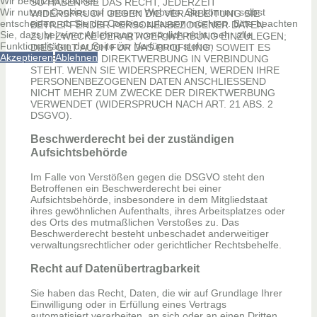
Wir benutzen Cookies
SO HABEN SIE DAS RECHT, JEDERZEIT
Wir nutzen Cookies auf unserer Website. Sie können selbst
WIDERSPRUCH GEGEN DIE VERARBEITUNG SIE
entscheiden, ob Sie die Cookies zulassen möchten. Bitte beachten
BETREFFENDER PERSONENBEZOGENER DATEN
Sie, dass bei einer Ablehnung womöglich nicht mehr alle
ZUM ZWECKE DERARTIGER WERBUNG EINZULEGEN;
Funktionalitäten der Seite zur Verfügung stehen
DIES GILT AUCH FÜR DAS PROFILING, SOWEIT ES
Akzeptieren
Ablehnen
MIT SOLCHER DIREKTWERBUNG IN VERBINDUNG
STEHT. WENN SIE WIDERSPRECHEN, WERDEN IHRE
PERSONENBEZOGENEN DATEN ANSCHLIESSEND
NICHT MEHR ZUM ZWECKE DER DIREKTWERBUNG
VERWENDET (WIDERSPRUCH NACH ART. 21 ABS. 2
DSGVO).
Beschwerde­recht bei der zuständigen
Aufsichts­behörde
Im Falle von Verstößen gegen die DSGVO steht den
Betroffenen ein Beschwerderecht bei einer
Aufsichtsbehörde, insbesondere in dem Mitgliedstaat
ihres gewöhnlichen Aufenthalts, ihres Arbeitsplatzes oder
des Orts des mutmaßlichen Verstoßes zu. Das
Beschwerderecht besteht unbeschadet anderweitiger
verwaltungsrechtlicher oder gerichtlicher Rechtsbehelfe.
Recht auf Daten­übertrag­barkeit
Sie haben das Recht, Daten, die wir auf Grundlage Ihrer
Einwilligung oder in Erfüllung eines Vertrags
automatisiert verarbeiten, an sich oder an einen Dritten