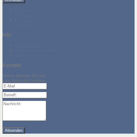
Passwort
vergessen?
Benutzername
vergessen?
Info
Adresse/Anfahrt
Datenschutzerklärung
Impressum
Kontakt
Gerne können Sie uns
eine Nachricht senden
E-Mail
Betreff:
Nachricht: