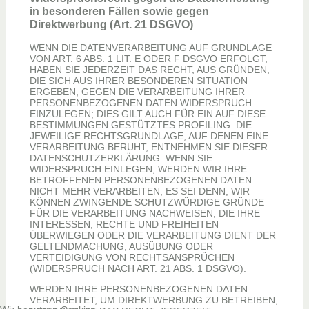
in besonderen Fällen sowie gegen
Direktwerbung (Art. 21 DSGVO)
WENN DIE DATENVERARBEITUNG AUF GRUNDLAGE
VON ART. 6 ABS. 1 LIT. E ODER F DSGVO ERFOLGT,
HABEN SIE JEDERZEIT DAS RECHT, AUS GRÜNDEN,
DIE SICH AUS IHRER BESONDEREN SITUATION
ERGEBEN, GEGEN DIE VERARBEITUNG IHRER
PERSONENBEZOGENEN DATEN WIDERSPRUCH
EINZULEGEN; DIES GILT AUCH FÜR EIN AUF DIESE
BESTIMMUNGEN GESTÜTZTES PROFILING. DIE
JEWEILIGE RECHTSGRUNDLAGE, AUF DENEN EINE
VERARBEITUNG BERUHT, ENTNEHMEN SIE DIESER
DATENSCHUTZERKLÄRUNG. WENN SIE
WIDERSPRUCH EINLEGEN, WERDEN WIR IHRE
BETROFFENEN PERSONENBEZOGENEN DATEN
NICHT MEHR VERARBEITEN, ES SEI DENN, WIR
KÖNNEN ZWINGENDE SCHUTZWÜRDIGE GRÜNDE
FÜR DIE VERARBEITUNG NACHWEISEN, DIE IHRE
INTERESSEN, RECHTE UND FREIHEITEN
ÜBERWIEGEN ODER DIE VERARBEITUNG DIENT DER
GELTENDMACHUNG, AUSÜBUNG ODER
VERTEIDIGUNG VON RECHTSANSPRÜCHEN
(WIDERSPRUCH NACH ART. 21 ABS. 1 DSGVO).
WERDEN IHRE PERSONENBEZOGENEN DATEN
VERARBEITET, UM DIREKTWERBUNG ZU BETREIBEN,