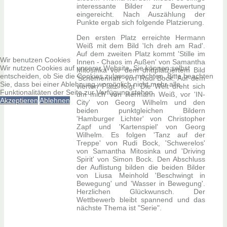
interessante Bilder zur Bewertung
eingereicht. Nach Auszählung der
Punkte ergab sich folgende Platzierung.
Den ersten Platz erreichte Hermann
Weiß mit dem Bild 'Ich dreh am Rad'.
Auf dem zweiten Platz kommt 'Stille im
Wir benutzen Cookies
Innen - Chaos im Außen' von Samantha
Wir nutzen Cookies auf unserer Website. Sie können selbst
Mitosinka vor dem drittplatziertem Bild
entscheiden, ob Sie die Cookies zulassen möchten. Bitte beachten
'Schemenhaft' von Rudi Bock. Auf dem
Sie, dass bei einer Ablehnung womöglich nicht mehr alle
vierten Platz folgt 'Die Welt dreht sich
Funktionalitäten der Seite zur Verfügung stehen
um mich' von Hermann Weiß, vor 'IN-
Akzeptieren
Ablehnen
City' von Georg Wilhelm und den
beiden punktgleichen Bildern
'Hamburger Lichter' von Christopher
Zapf und 'Kartenspiel' von Georg
Wilhelm. Es folgen 'Tanz auf der
Treppe' von Rudi Bock, 'Schwerelos'
von Samantha Mitosinka und 'Driving
Spirit' von Simon Bock. Den Abschluss
der Auflistung bilden die beiden Bilder
von Liusa Meinhold 'Beschwingt in
Bewegung' und 'Wasser in Bewegung'.
Herzlichen Glückwunsch. Der
Wettbewerb bleibt spannend und das
nächste Thema ist "Serie".