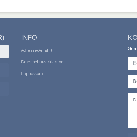
R)
INFO
KO
Gern
Adresse/Anfahrt
E-Ma
Datenschutzerklärung
Passwort anzeigen
Impressum
Betre
Nach