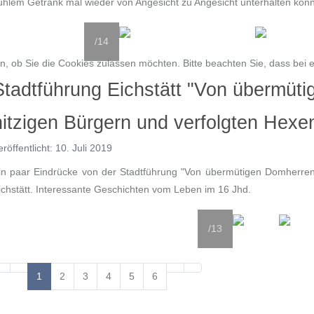
ühlem Getränk mal wieder von Angesicht zu Angesicht unterhalten konn
/14
, ob Sie die Cookies zulassen möchten. Bitte beachten Sie, dass bei e
Stadtführung Eichstätt "Von übermüt
hitzigen Bürgern und verfolgten Hexe
eröffentlicht: 10. Juli 2019
in paar Eindrücke von der Stadtführung "Von übermütigen Domherren,
ichstätt. Interessante Geschichten vom Leben im 16 Jhd.
/13
1
2
3
4
5
6