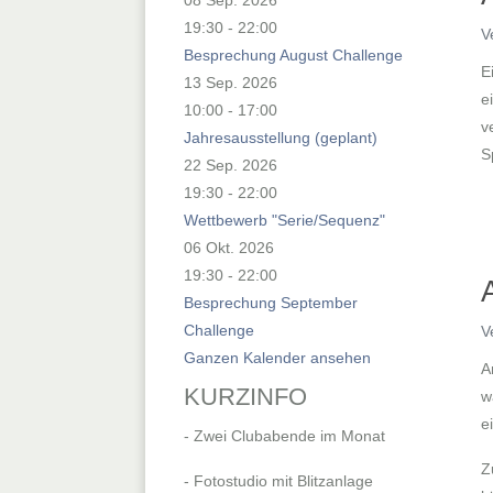
19:30
-
22:00
V
Besprechung August Challenge
E
13 Sep. 2026
e
10:00
-
17:00
v
Jahresausstellung (geplant)
S
22 Sep. 2026
19:30
-
22:00
Wettbewerb "Serie/Sequenz"
06 Okt. 2026
19:30
-
22:00
Besprechung September
Challenge
V
Ganzen Kalender ansehen
A
KURZINFO
w
e
- Zwei Clubabende im Monat
Z
- Fotostudio mit Blitzanlage