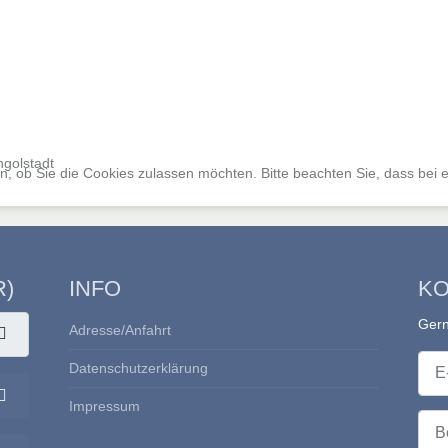
ngolstadt
, ob Sie die Cookies zulassen möchten. Bitte beachten Sie, dass bei e
R)
INFO
KO
Gern
Adresse/Anfahrt
E-Ma
Datenschutzerklärung
Impressum
Passwort anzeigen
Betre