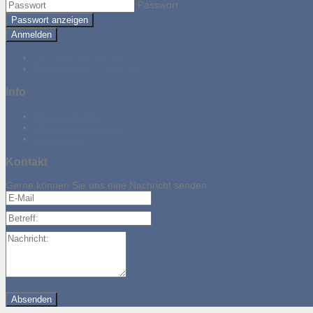
Passwort
Passwort anzeigen
Anmelden
Passwort vergessen?
Benutzername vergessen?
Info
Adresse/Anfahrt
Datenschutzerklärung
Impressum
Kontakt
Gerne können Sie uns eine Nachricht senden
E-Mail
Betreff:
Nachricht: