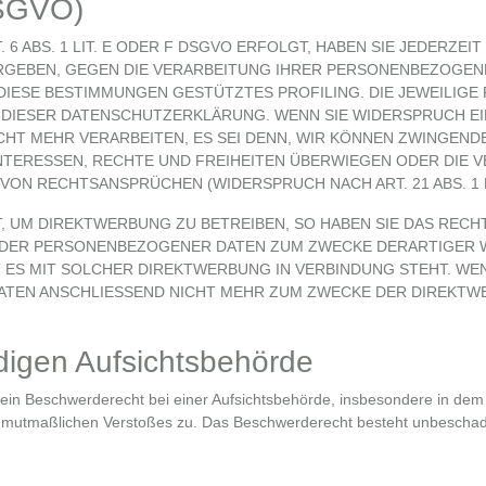
DSGVO)
 ABS. 1 LIT. E ODER F DSGVO ERFOLGT, HABEN SIE JEDERZEIT
 ERGEBEN, GEGEN DIE VERARBEITUNG IHRER PERSONENBEZOGEN
 DIESE BESTIMMUNGEN GESTÜTZTES PROFILING. DIE JEWEILIG
E DIESER DATENSCHUTZERKLÄRUNG. WENN SIE WIDERSPRUCH E
HT MEHR VERARBEITEN, ES SEI DENN, WIR KÖNNEN ZWINGEN
INTERESSEN, RECHTE UND FREIHEITEN ÜBERWIEGEN ODER DIE 
ON RECHTSANSPRÜCHEN (WIDERSPRUCH NACH ART. 21 ABS. 1 
UM DIREKTWERBUNG ZU BETREIBEN, SO HABEN SIE DAS RECHT
ENDER PERSONENBEZOGENER DATEN ZUM ZWECKE DERARTIGER
IT ES MIT SOLCHER DIREKTWERBUNG IN VERBINDUNG STEHT. WEN
ATEN ANSCHLIESSEND NICHT MEHR ZUM ZWECKE DER DIREKT
digen Aufsichts­behörde
in Beschwerderecht bei einer Aufsichtsbehörde, insbesondere in dem M
es mutmaßlichen Verstoßes zu. Das Beschwerderecht besteht unbeschad