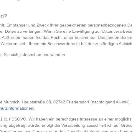
en?
kunft, Empfänger und Zweck Ihrer gespeicherten personenbezogenen Dat
r Daten zu verlangen. Wenn Sie eine Einwilligung zur Datenverarbeitun
ufen. Außerdem haben Sie das Recht, unter bestimmten Umständen die E
Weiteren steht Ihnen ein Beschwerderecht bei der zuständigen Aufsic
 Sie sich jederzeit an uns wenden.
 Münnich, Hauptstraße 68, 02742 Friedersdorf (nachfolgend All-Inkl).
chutzinformationen/
.
 1 lit. f DSGVO. Wir haben ein berechtigtes Interesse an einer möglichs
ung abgefragt wurde, erfolgt die Verarbeitung ausschließlich auf Grund
 Speicherung von Cookies oder den Zugriff auf Informationen im Endger