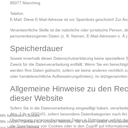
85077 Manching
Telefon:
E-Mail:
Diese E-Mail-Adresse ist vor Spambots geschützt! Zur An
Verantwortliche Stelle ist die natürliche oder juristische Person
personenbezogenen Daten (z. B. Namen, E-Mail-Adressen o. Ä.) 
Speicherdauer
Soweit innerhalb dieser Datenschutzerklärung keine speziellere
Zweck für die Datenverarbeitung entfällt. Wenn Sie ein berechti
werden Ihre Daten gelöscht, sofern wir keine anderen rechtlich 
oder handelsrechtliche Aufbewahrungsfristen); im letztgenannten 
Allgemeine Hinweise zu den Rec
dieser Website
Sofern Sie in die Datenverarbeitung eingewilligt haben, verarbei
Abs. 2 lit. a DSGVO, sofern besondere Datenkategorien nach Art. 
Wir benutzen Cookies
Übertragung personenbezogener Daten in Drittstaaten erfolgt die
Wir nutzen Cookies auf unserer Website. Sie können selbst entscheiden
die Speicherung von Cookies oder in den Zugriff auf Informationen 
zur Verfügung stehen