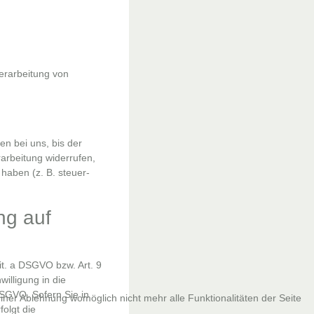
Verarbeitung von
n bei uns, bis der
arbeitung widerrufen,
haben (z. B. steuer-
ng auf
it. a DSGVO bzw. Art. 9
illigung in die
DSGVO. Sofern Sie in
iner Ablehnung womöglich nicht mehr alle Funktionalitäten der Seite
folgt die