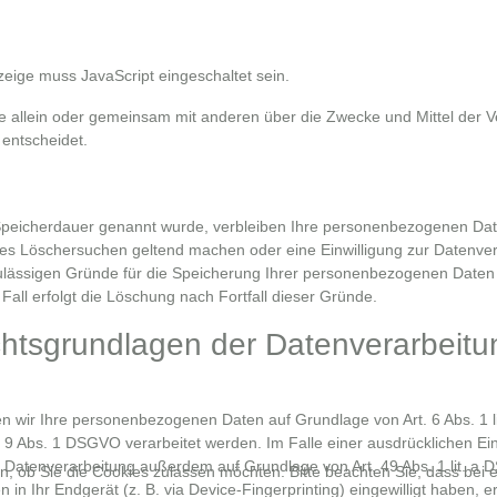
zeige muss JavaScript eingeschaltet sein.
, die allein oder gemeinsam mit anderen über die Zwecke und Mittel der 
entscheidet.
 Speicherdauer genannt wurde, verbleiben Ihre personenbezogenen Date
gtes Löschersuchen geltend machen oder eine Einwilligung zur Datenver
zulässigen Gründe für die Speicherung Ihrer personenbezogenen Daten 
Fall erfolgt die Löschung nach Fortfall dieser Gründe.
htsgrundlagen der Datenverarbeitu
ten wir Ihre personenbezogenen Daten auf Grundlage von Art. 6 Abs. 1 l
9 Abs. 1 DSGVO verarbeitet werden. Im Falle einer ausdrücklichen Einw
 Datenverarbeitung außerdem auf Grundlage von Art. 49 Abs. 1 lit. a 
, ob Sie die Cookies zulassen möchten. Bitte beachten Sie, dass bei e
in Ihr Endgerät (z. B. via Device-Fingerprinting) eingewilligt haben, er