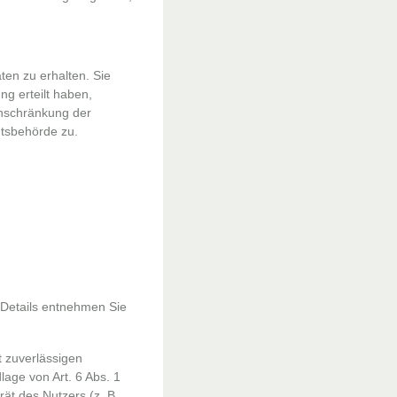
en zu erhalten. Sie
g erteilt haben,
inschränkung der
htsbehörde zu.
 Details entnehmen Sie
t zuverlässigen
lage von Art. 6 Abs. 1
ät des Nutzers (z. B.