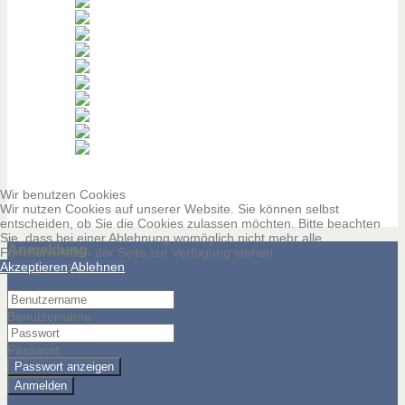
Wir benutzen Cookies
Wir nutzen Cookies auf unserer Website. Sie können selbst
entscheiden, ob Sie die Cookies zulassen möchten. Bitte beachten
Sie, dass bei einer Ablehnung womöglich nicht mehr alle
Anmeldung
Funktionalitäten der Seite zur Verfügung stehen
(Mitglieder)
Akzeptieren
Ablehnen
Benutzername
Passwort
Passwort anzeigen
Anmelden