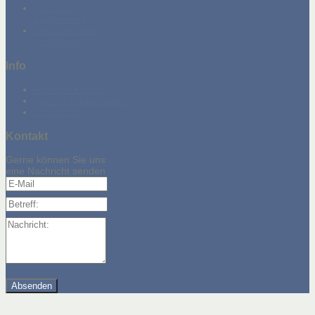
Passwort
vergessen?
Benutzername
vergessen?
Info
Adresse/Anfahrt
Datenschutzerklärung
Impressum
Kontakt
Gerne können Sie uns
eine Nachricht senden
E-Mail
Betreff:
Nachricht: