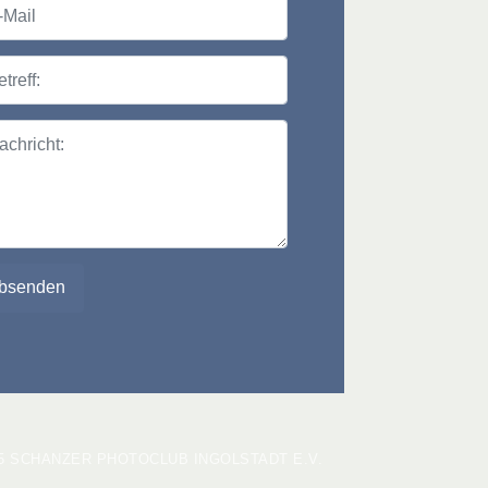
il
ff:
richt:
25 SCHANZER PHOTOCLUB INGOLSTADT E.V.