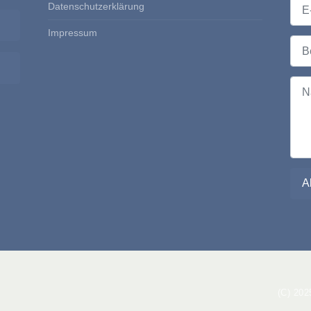
E-Ma
Datenschutzerklärung
Passwort anzeigen
Impressum
Betre
Nach
(C) 20