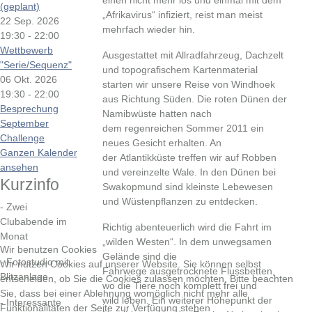
einen nicht mehr los und einmal mit dem
(geplant)
„Afrikavirus“ infiziert, reist man meist
22 Sep. 2026
mehrfach wieder hin.
19:30
-
22:00
Wettbewerb
Ausgestattet mit Allradfahrzeug, Dachzelt
"Serie/Sequenz"
und topografischem Kartenmaterial
06 Okt. 2026
starten wir unsere Reise von Windhoek
19:30
-
22:00
aus Richtung Süden. Die roten Dünen der
Besprechung
Namibwüste hatten nach
September
dem regenreichen Sommer 2011 ein
Challenge
neues Gesicht erhalten. An
Ganzen Kalender
der Atlantikküste treffen wir auf Robben
ansehen
und vereinzelte Wale. In den Dünen bei
Kurzinfo
Swakopmund sind kleinste Lebewesen
und Wüstenpflanzen zu entdecken.
- Zwei
Clubabende im
Richtig abenteuerlich wird die Fahrt im
Monat
„wilden Westen“. In dem unwegsamen
Wir benutzen Cookies
Gelände sind die
- Fotostudio mit
Wir nutzen Cookies auf unserer Website. Sie können selbst
Fahrwege ausgetrocknete Flussbetten,
Blitzanlage
entscheiden, ob Sie die Cookies zulassen möchten. Bitte beachten
wo die Tiere noch komplett frei und
Sie, dass bei einer Ablehnung womöglich nicht mehr alle
wild leben. Ein weiterer Höhepunkt der
- Interessante
Funktionalitäten der Seite zur Verfügung stehen