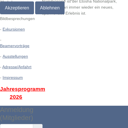
Namibiareise ist der Etosha Nationalpark,
Workshops
wo eine Safari immer wieder ein neues,
Akzeptieren
Ablehnen
-
spannendes Erlebnis ist.
Bildbesprechungen
-
Exkursionen
-
Beamervorträge
-
Ausstellungen
-
Adresse/Anfahrt
-
Impressum
Jahresprogramm
2026
Anmeldung
(Mitglieder)
Benutzername