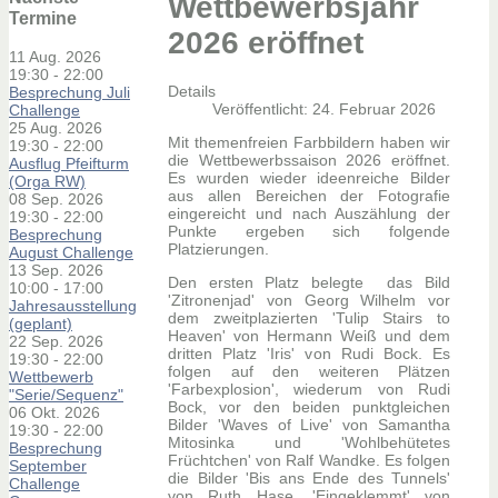
Wettbewerbsjahr
Termine
2026 eröffnet
11 Aug. 2026
19:30
-
22:00
Details
Besprechung Juli
Veröffentlicht: 24. Februar 2026
Challenge
25 Aug. 2026
Mit themenfreien Farbbildern haben wir
19:30
-
22:00
die Wettbewerbssaison 2026 eröffnet.
Ausflug Pfeifturm
Es wurden wieder ideenreiche Bilder
(Orga RW)
aus allen Bereichen der Fotografie
08 Sep. 2026
eingereicht und nach Auszählung der
19:30
-
22:00
Punkte ergeben sich folgende
Besprechung
Platzierungen.
August Challenge
13 Sep. 2026
Den ersten Platz belegte das Bild
10:00
-
17:00
'Zitronenjad' von Georg Wilhelm vor
Jahresausstellung
dem zweitplazierten 'Tulip Stairs to
(geplant)
Heaven' von Hermann Weiß und dem
22 Sep. 2026
dritten Platz 'Iris' von Rudi Bock. Es
19:30
-
22:00
folgen auf den weiteren Plätzen
Wettbewerb
'Farbexplosion', wiederum von Rudi
"Serie/Sequenz"
Bock, vor den beiden punktgleichen
06 Okt. 2026
Bilder 'Waves of Live' von Samantha
19:30
-
22:00
Mitosinka und 'Wohlbehütetes
Besprechung
Früchtchen' von Ralf Wandke. Es folgen
September
die Bilder 'Bis ans Ende des Tunnels'
Challenge
von Ruth Hase, 'Eingeklemmt' von