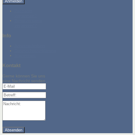
Anmelden
Passwort
vergessen?
Benutzername
vergessen?
Info
Adresse/Anfahrt
Datenschutzerklärung
Impressum
Kontakt
Gerne können Sie uns
eine Nachricht senden
E-Mail
Betreff:
Nachricht: