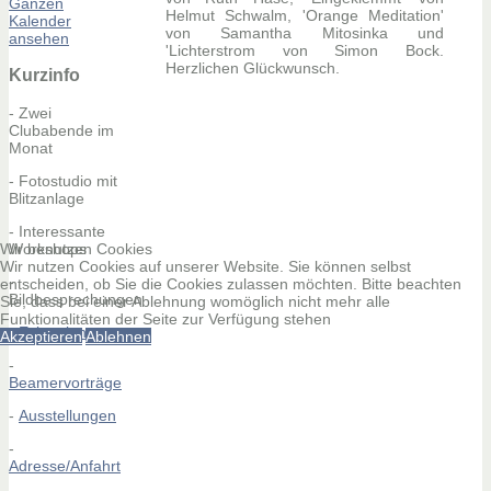
Ganzen
Helmut Schwalm, 'Orange Meditation'
Kalender
von Samantha Mitosinka und
ansehen
'Lichterstrom von Simon Bock.
Herzlichen Glückwunsch.
Kurzinfo
- Zwei
Clubabende im
Monat
- Fotostudio mit
Blitzanlage
- Interessante
Workshops
Wir benutzen Cookies
Wir nutzen Cookies auf unserer Website. Sie können selbst
-
entscheiden, ob Sie die Cookies zulassen möchten. Bitte beachten
Bildbesprechungen
Sie, dass bei einer Ablehnung womöglich nicht mehr alle
Funktionalitäten der Seite zur Verfügung stehen
-
Exkursionen
Akzeptieren
Ablehnen
-
Beamervorträge
-
Ausstellungen
-
Adresse/Anfahrt