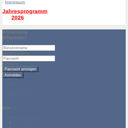
-
Impressum
Jahresprogramm
2026
Anmeldung
(Mitglieder)
Benutzername
Passwort
Passwort anzeigen
Anmelden
Passwort
vergessen?
Benutzername
vergessen?
Info
Adresse/Anfahrt
Datenschutzerklärung
Impressum