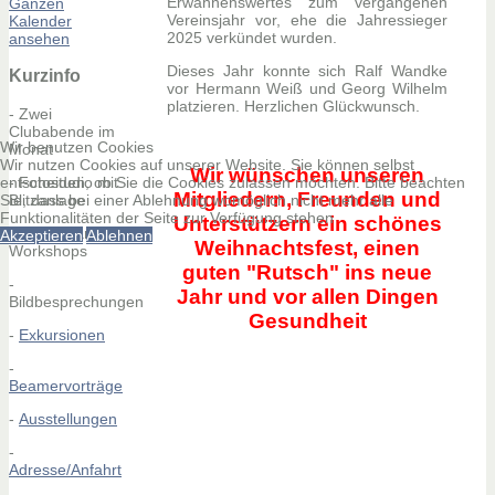
Erwähnenswertes zum vergangenen
Ganzen
Vereinsjahr vor, ehe die Jahressieger
Kalender
2025 verkündet wurden.
ansehen
Dieses Jahr konnte sich Ralf Wandke
Kurzinfo
vor Hermann Weiß und Georg Wilhelm
platzieren. Herzlichen Glückwunsch.
- Zwei
Clubabende im
Wir benutzen Cookies
Monat
Wir nutzen Cookies auf unserer Website. Sie können selbst
Wir wünschen unseren
entscheiden, ob Sie die Cookies zulassen möchten. Bitte beachten
- Fotostudio mit
Mitgliedern, Freunden und
Sie, dass bei einer Ablehnung womöglich nicht mehr alle
Blitzanlage
Funktionalitäten der Seite zur Verfügung stehen
Unterstützern ein schönes
- Interessante
Akzeptieren
Ablehnen
Weihnachtsfest, einen
Workshops
guten "Rutsch" ins neue
-
Jahr und vor allen Dingen
Bildbesprechungen
Gesundheit
-
Exkursionen
-
Beamervorträge
-
Ausstellungen
-
Adresse/Anfahrt